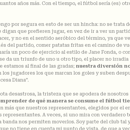
cuantos años más. Con el tiempo, el fútbol sería (es) o
go por segura en esto de ser un hincha: no se trata de
e digan que prefieren jugar, en vez de ir a ver un parti
acer, y no en el sentido aeróbico del término, ya que 
s del partido, comer patatas fritas en el camino de v
haría un poco de ejercicio al estilo de Jane Fonda, o 
e da un triunfo de uno u otro tipo, el placer no irradia
 estamos al final de las gradas;
nuestra diversión no
n los jugadores los que marcan los goles y suben despu
ncesa Diana”.
a desastrosa, la tristeza que se apodera de nosotros 
comprender de qué manera se consume el fútbol ti
on más que nuestros representantes, elegidos por el e
s representantes. A veces, si uno mira con verdadero te
a banda nos permiten moverlos. Soy parte del club tal y 
que no tiene en cuenta mi punto de vista, de que a vec