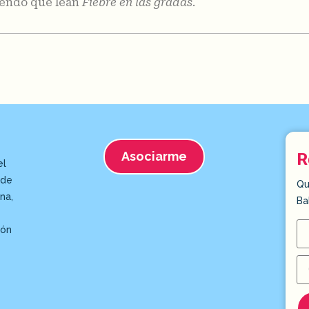
miendo que lean
Fiebre en las gradas
.
Asociarme
R
el
 de
Qu
na,
Ba
ión