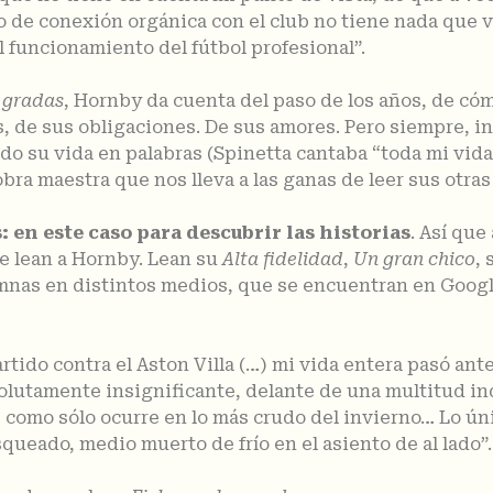
de conexión orgánica con el club no tiene nada que ve
 funcionamiento del fútbol profesional”.
s gradas
, Hornby da cuenta del paso de los años, de có
s, de sus obligaciones. De sus amores. Pero siempre, i
do su vida en palabras (Spinetta cantaba “toda mi vida
ra maestra que nos lleva a las ganas de leer sus otras
s: en este caso para descubrir las historias
. Así que
e lean a Hornby. Lean su
Alta fidelidad
,
Un gran chico
, 
umnas en distintos medios, que se encuentran en Google
rtido contra el Aston Villa (…) mi vida entera pasó an
olutamente insignificante, delante de una multitud in
, como sólo ocurre en lo más crudo del invierno… Lo úni
queado, medio muerto de frío en el asiento de al lado”.