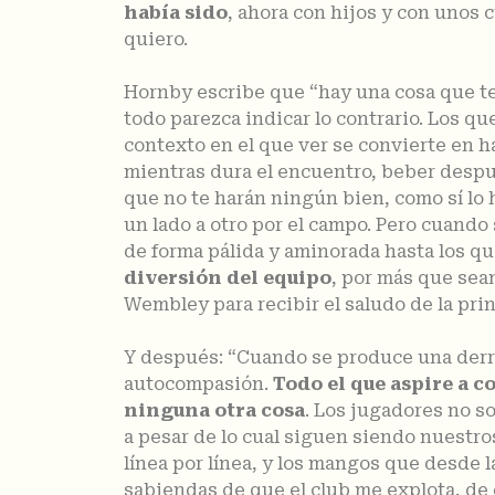
había sido
, ahora con hijos y con unos 
quiero.
Hornby escribe que “hay una cosa que ten
todo parezca indicar lo contrario. Los qu
contexto en el que ver se convierte en h
mientras dura el encuentro, beber despué
que no te harán ningún bien, como sí lo 
un lado a otro por el campo. Pero cuando s
de forma pálida y aminorada hasta los que
diversión del equipo
, por más que sea
Wembley para recibir el saludo de la pri
Y después: “Cuando se produce una derrot
autocompasión.
Todo el que aspire a 
ninguna otra cosa
. Los jugadores no s
a pesar de lo cual siguen siendo nuestro
línea por línea, y los mangos que desde l
sabiendas de que el club me explota, de 