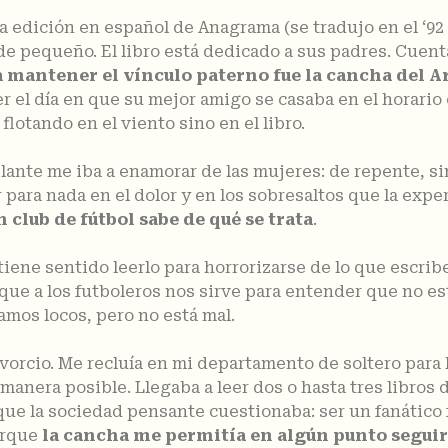
ya edición en español de Anagrama (se tradujo en el ‘92
 de pequeño. El libro está dedicado a sus padres. Cue
 mantener el vínculo paterno fue la cancha del A
r el día en que su mejor amigo se casaba en el horario
flotando en el viento sino en el libro.
ante me iba a enamorar de las mujeres: de repente, sin
 para nada en el dolor y en los sobresaltos que la exper
 club de fútbol sabe de qué se trata
.
 tiene sentido leerlo para horrorizarse de lo que escri
 que a los futboleros nos sirve para entender que no e
amos locos, pero no está mal.
orcio. Me recluía en mi departamento de soltero para le
 manera posible. Llegaba a leer dos o hasta tres libros
que la sociedad pensante cuestionaba: ser un fanático 
orque
la cancha me permitía en algún punto seguir 