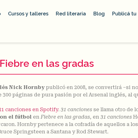
o
Cursos y talleres
Red literaria
Blog
Publicá tu 
 Fiebre en las gradas
glés Nick Hornby
publicó en 2008, se convertirá –si no
 300 páginas de pura pasión por el Arsenal inglés, al q
31 canciones en Spotify
.
31 canciones
se llama otro de l
on el fútbol
en
Fiebre en las gradas
, en
31 canciones
Ho
caron. Hornby pertenece a la cofradía de aquellos a los
ruce Springsteen a Santana y Rod Stewart.