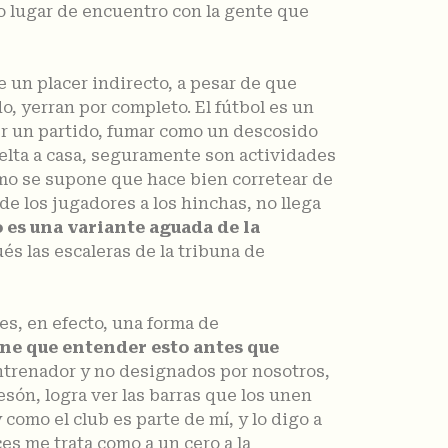
tro lugar de encuentro con la gente que
 un placer indirecto, a pesar de que
do, yerran por completo. El fútbol es un
ver un partido, fumar como un descosido
uelta a casa, seguramente son actividades
como se supone que hace bien corretear de
 de los jugadores a los hinchas, no llega
 es una variante aguada de la
és las escaleras de la tribuna de
es, en efecto, una forma de
ene que entender esto antes que
ntrenador y no designados por nosotros,
són, logra ver las barras que los unen
como el club es parte de mí, y lo digo a
es me trata como a un cero a la