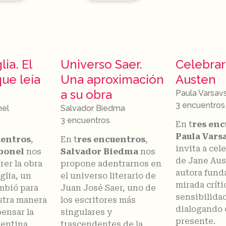
lia. El
Universo Saer.
Celebrar
ue leía
Una aproximación
Austen
a su obra
Paula Varsav
3 encuentros
nel
Salvador Biedma
3 encuentros
En t
res en
Paula Vars
uentros
,
En t
res encuentros
,
invita a cel
bonel
nos
Salvador Biedma
nos
de Jane Aus
rer la obra
propone adentrarnos en
autora fund
glia, un
el universo literario de
mirada críti
mbió para
Juan José Saer, uno de
sensibilida
stra manera
los escritores más
dialogando 
pensar la
singulares y
presente.
gentina.
trascendentes de la