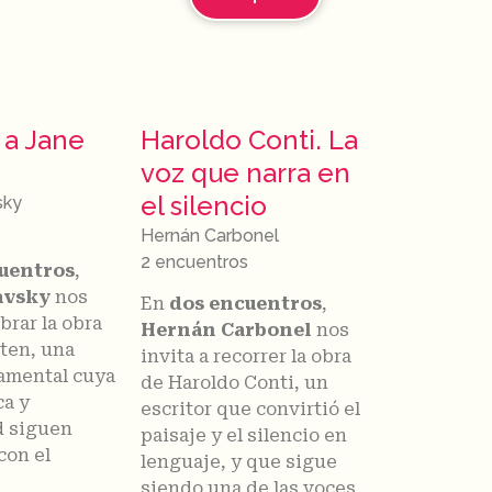
 a Jane
Haroldo Conti. La
voz que narra en
el silencio
sky
Hernán Carbonel
2 encuentros
cuentros
,
avsky
nos
En
dos encuentros
,
ebrar la obra
Hernán Carbonel
nos
ten, una
invita a recorrer la obra
amental cuya
de Haroldo Conti, un
ca y
escritor que convirtió el
d siguen
paisaje y el silencio en
con el
lenguaje, y que sigue
siendo una de las voces