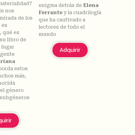
materialidad?
enigma detrás de
Elena
de nos
Ferrante
y la cuadrilogía
 mirada de los
que ha cautivado a
 es
lectores de todo el
r, qué es
mundo
su libro de
 lugar
Adquirir
 gente
riana
borda estos
uchos más,
nocida
 el género
s subgéneros
uirir