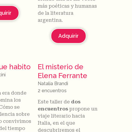
más poéticas y humanas
uirir
de la literatura
argentina.
Adquirir
que habito
El misterio de
Elena Ferrante
ini
Natalia Brandi
2 encuentros
 era donde
omina los
Este taller de
dos
¿Cómo se
encuentros
propone un
olencia sobre
viaje literario hacia
o convivimos
Italia, en el que
 del tiempo
descubriremos el