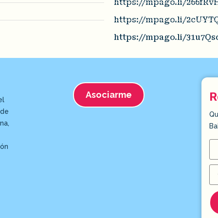
https://mpago.li/266fRv
https://mpago.li/2cUYT
https://mpago.li/31u7Qs
Asociarme
R
el
 de
Qu
na,
Ba
ión