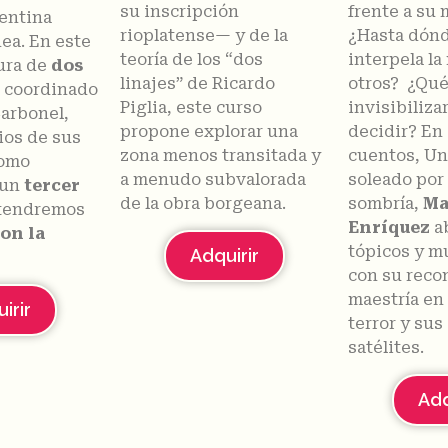
su inscripción
frente a su 
gentina
rioplatense— y de la
¿Hasta dón
ea. En este
teoría de los “dos
interpela la
tura de
dos
linajes” de Ricardo
otros? ¿Qué
, coordinado
Piglia, este curso
invisibiliza
arbonel,
propone explorar una
decidir? En 
ios de sus
zona menos transitada y
cuentos, Un
como
a menudo subvalorada
soleado por
 un
tercer
de la obra borgeana.
sombría,
Ma
 tendremos
Enríquez
a
on la
tópicos y m
Adquirir
con su reco
maestría en
irir
terror y su
satélites.
Adq