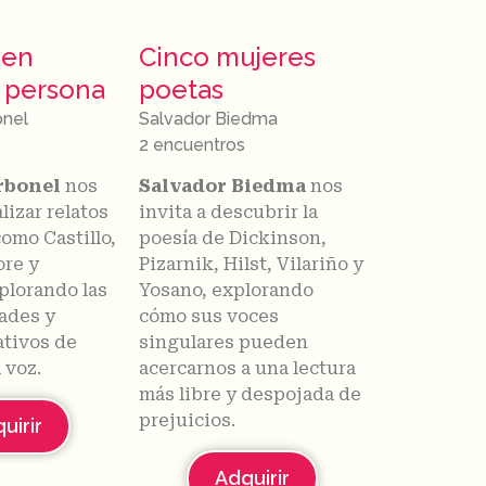
 en
Cinco mujeres
 persona
poetas
onel
Salvador Biedma
2 encuentros
rbonel
nos
Salvador Biedma
nos
izar relatos
invita a descubrir la
omo Castillo,
poesía de Dickinson,
re y
Pizarnik, Hilst, Vilariño y
plorando las
Yosano, explorando
dades y
cómo sus voces
ativos de
singulares pueden
 voz.
acercarnos a una lectura
más libre y despojada de
prejuicios.
uirir
Adquirir