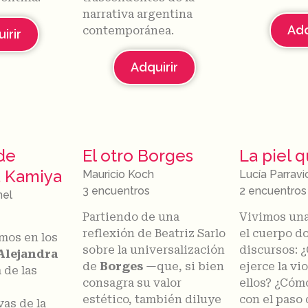
narrativa argentina
Adq
contemporánea.
irir
Adquirir
de
El otro Borges
La piel 
a Kamiya
Mauricio Koch
Lucía Parravic
3 encuentros
2 encuentros
nel
Partiendo de una
Vivimos una
reflexión de Beatriz Sarlo
el cuerpo d
mos en los
sobre la universalización
discursos: 
Alejandra
de
Borges
—que, si bien
ejerce la vi
a de las
consagra su valor
ellos? ¿Cóm
estético, también diluye
con el paso
vas de la