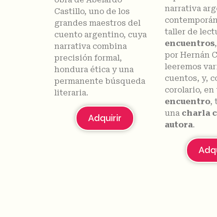
narrativa ar
Castillo, uno de los
contemporán
grandes maestros del
taller de lec
cuento argentino, cuya
encuentros
narrativa combina
por Hernán C
precisión formal,
leeremos var
hondura ética y una
cuentos, y, 
permanente búsqueda
corolario, en
literaria.
encuentro
,
una
charla c
Adquirir
autora
.
Adqu