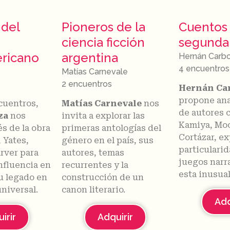
 del
Pioneros de la
Cuentos
ciencia ficción
segunda
ricano
argentina
Hernán Carb
4 encuentros
Matías Carnevale
2 encuentros
Hernán Ca
propone anal
cuentros,
Matías Carnevale
nos
de autores c
za
nos
invita a explorar las
Kamiya, Moo
és de la obra
primeras antologías del
Cortázar, ex
 Yates,
género en el país, sus
particulari
rver para
autores, temas
juegos narr
nfluencia en
recurrentes y la
esta inusual
su legado en
construcción de un
universal.
canon literario.
Adq
irir
Adquirir