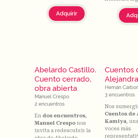
Adquirir
Adqu
Abelardo Castillo.
Cuentos 
Cuento cerrado,
Alejandr
obra abierta
Hernán Carbo
3 encuentros
Manuel Crespo
2 encuentros
Nos sumergi
Cuentos de 
En
dos encuentros
,
Kamiya
, un
Manuel Crespo
nos
voces más
invita a redescubrir la
representati
obra de Abelardo