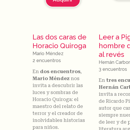
Las dos caras de
Leer a Pig
Horacio Quiroga
hombre q
al revés
Mario Méndez
2 encuentros
Hernán Carbo
3 encuentros
En
dos encuentros
,
Mario Méndez
nos
En
tres enc
invita a descubrir las
Hernán Car
luces y sombras de
invita a recor
Horacio Quiroga: el
de Ricardo Pi
maestro del relato de
autor que ca
terror y el creador de
siempre nue
inolvidables historias
de leer y de 
para niños.
literatura ar