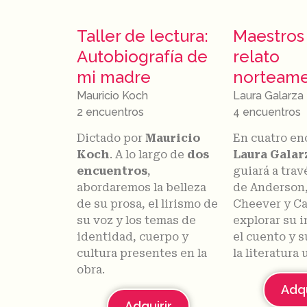
Taller de lectura:
Maestros
Autobiografía de
relato
mi madre
norteame
Mauricio Koch
Laura Galarza
2 encuentros
4 encuentros
Dictado por
Mauricio
En cuatro en
Koch
. A lo largo de
dos
Laura Galar
encuentros
,
guiará a trav
abordaremos la belleza
de Anderson,
de su prosa, el lirismo de
Cheever y Ca
su voz y los temas de
explorar su i
identidad, cuerpo y
el cuento y 
cultura presentes en la
la literatura 
obra.
Adqu
Adquirir