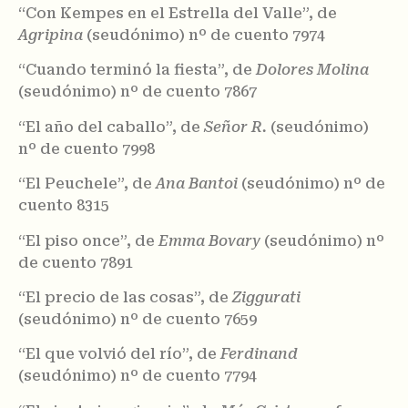
“Con Kempes en el Estrella del Valle”, de
Agripina
(seudónimo) nº de cuento 7974
“Cuando terminó la fiesta”, de
Dolores Molina
(seudónimo) nº de cuento 7867
“El año del caballo”, de
Señor R.
(seudónimo)
nº de cuento 7998
“El Peuchele”, de
Ana Bantoi
(seudónimo) nº de
cuento 8315
“El piso once”, de
Emma Bovary
(seudónimo) nº
de cuento 7891
“El precio de las cosas”, de
Ziggurati
(seudónimo) nº de cuento 7659
“El que volvió del río”, de
Ferdinand
(seudónimo) nº de cuento 7794