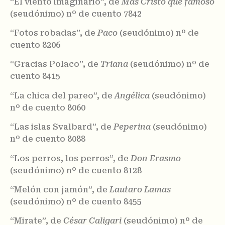
“El viento imaginario”, de
Más Cristo que famoso
(seudónimo) nº de cuento 7842
“Fotos robadas”, de
Paco
(seudónimo) nº de
cuento 8206
“Gracias Polaco”, de
Triana
(seudónimo) nº de
cuento 8415
“La chica del pareo”, de
Angélica
(seudónimo)
nº de cuento 8060
“Las islas Svalbard”, de
Peperina
(seudónimo)
nº de cuento 8088
“Los perros, los perros”, de
Don Erasmo
(seudónimo) nº de cuento 8128
“Melón con jamón”, de
Lautaro Lamas
(seudónimo) nº de cuento 8455
“Mirate”, de
César Caligari
(seudónimo) nº de