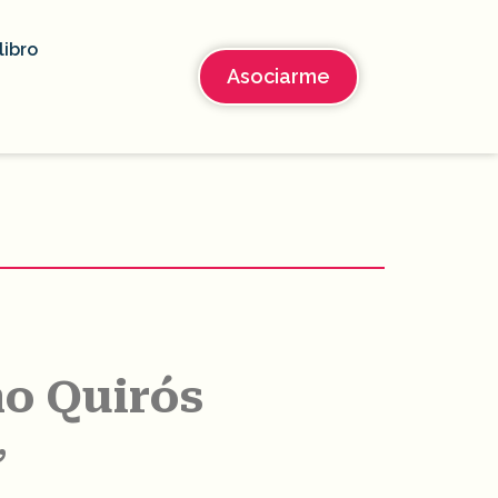
libro
Asociarme
no Quirós
”