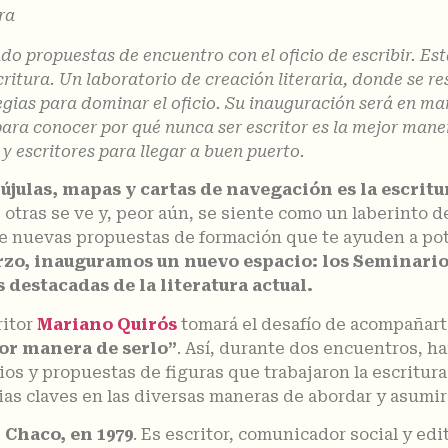
ra
propuestas de encuentro con el oficio de escribir. Esta 
ritura. Un laboratorio de creación literaria, donde se r
egias para dominar el oficio. Su inauguración será en ma
ara conocer por qué nunca ser escritor es la mejor mane
y escritores para llegar a buen puerto.
rújulas, mapas y cartas de navegación es la escritu
 otras se ve y, peor aún, se siente como un laberinto 
 de nuevas propuestas de formación que te ayuden a pot
rzo, inauguramos un nuevo espacio: los Seminario
s destacadas de la literatura actual.
ritor
Mariano Quirós
tomará el desafío de acompañart
jor manera de serlo”
. Así, durante dos encuentros, ha
os y propuestas de figuras que trabajaron la escritura
as claves en las diversas maneras de abordar y asumir e
 Chaco, en 1979
. Es escritor, comunicador social y edi