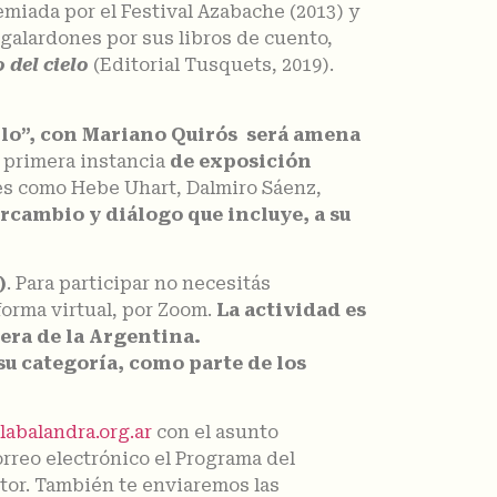
emiada por el Festival Azabache (2013) y
 galardones por sus libros de cuento,
del cielo
(Editorial Tusquets, 2019).
erlo”, con Mariano Quirós será amena
a primera instancia
de exposición
res como
Hebe Uhart, Dalmiro Sáenz,
rcambio y diálogo que incluye, a su
)
. Para participar no necesitás
forma virtual, por Zoom.
La actividad es
era de la Argentina.
u categoría, como parte de los
abalandra.org.ar
con el asunto
reo electrónico el Programa del
utor. También te enviaremos las