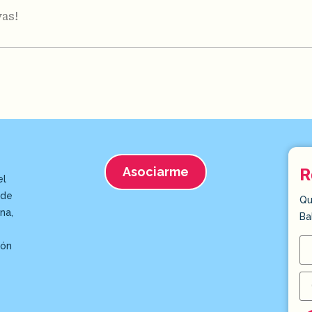
vas!
Asociarme
R
el
 de
Qu
na,
Ba
ión