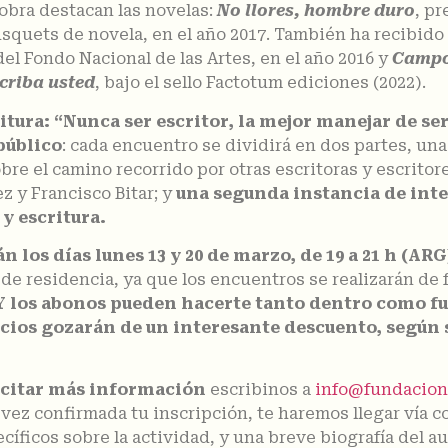
 obra destacan las novelas:
No llores, hombre duro
, pr
usquets de novela, en el año 2017. También ha recibido
del Fondo Nacional de las Artes, en el año 2016 y
Campo 
criba usted
, bajo el sello Factotum ediciones (2022).
itura: “Nunca ser escritor, la mejor manejar de s
 público
: cada encuentro se dividirá en dos partes, un
obre el camino recorrido por otras escritoras y escrito
z y Francisco Bitar; y
una segunda instancia de inte
y escritura.
 los días lunes 13 y 20 de marzo, de 19 a 21 h (ARG
 de residencia, ya que los encuentros se realizarán de 
Y los abonos pueden hacerte tanto dentro como fu
cios gozarán de un interesante descuento, según s
licitar más información
escribinos a
info@fundacionl
confirmada tu inscripción, te haremos llegar vía cor
cíficos sobre la actividad, y una breve biografía del a