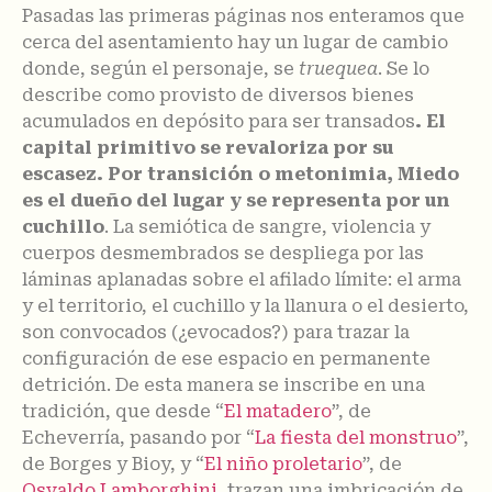
Pasadas las primeras páginas nos enteramos que
cerca del asentamiento hay un lugar de cambio
donde, según el personaje, se
truequea
. Se lo
describe como provisto de diversos bienes
acumulados en depósito para ser transados
. El
capital primitivo se revaloriza por su
escasez. Por transición o metonimia, Miedo
es el dueño del lugar y se representa por un
cuchillo
. La semiótica de sangre, violencia y
cuerpos desmembrados se despliega por las
láminas aplanadas sobre el afilado límite: el arma
y el territorio, el cuchillo y la llanura o el desierto,
son convocados (¿evocados?) para trazar la
configuración de ese espacio en permanente
detrición. De esta manera se inscribe en una
tradición, que desde “
El matadero
”, de
Echeverría, pasando por “
La fiesta del monstruo
”,
de Borges y Bioy, y “
El niño proletario
”, de
Osvaldo Lamborghini
, trazan una imbricación de