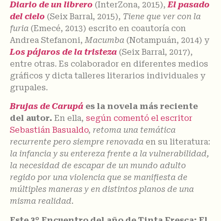
Diario de un librero
(InterZona, 2015),
El pasado
del cielo
(Seix Barral, 2015),
Tiene que ver con la
furia
(Emecé, 2013) escrito en coautoría con
Andrea Stefanoni,
Macumba
(Notampuán, 2014) y
Los pájaros de la tristeza
(Seix Barral, 2017),
entre otras. Es colaborador en diferentes medios
gráficos y dicta talleres literarios individuales y
grupales.
Brujas de Carupá
es la novela más reciente
del autor.
En ella,
según comentó el escritor
Sebastián Basualdo
,
retoma una temática
recurrente pero siempre renovada
en su literatura:
la infancia y su entereza frente a la vulnerabilidad,
la necesidad de escapar de un mundo adulto
regido por una violencia que se manifiesta de
múltiples maneras y en distintos planos de una
misma realidad.
Este 3° Encuentro del año de Tinta Fresca: El